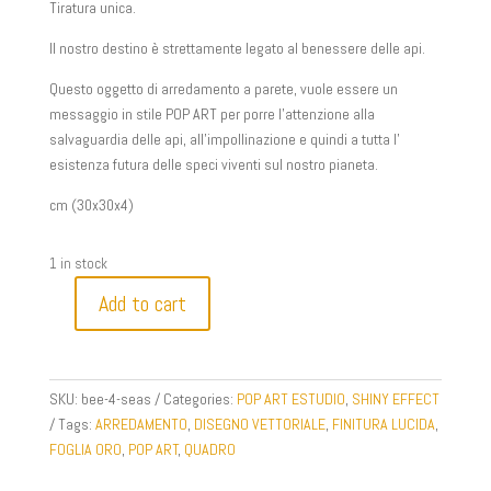
Tiratura unica.
Il nostro destino è strettamente legato al benessere delle api.
Questo oggetto di arredamento a parete, vuole essere un
messaggio in stile POP ART per porre l’attenzione alla
salvaguardia delle api, all’impollinazione e quindi a tutta l’
esistenza futura delle speci viventi sul nostro pianeta.
cm (30x30x4)
1 in stock
Add to cart
BEE
4
SEAS
quantity
SKU:
bee-4-seas
Categories:
POP ART ESTUDIO
,
SHINY EFFECT
Tags:
ARREDAMENTO
,
DISEGNO VETTORIALE
,
FINITURA LUCIDA
,
FOGLIA ORO
,
POP ART
,
QUADRO