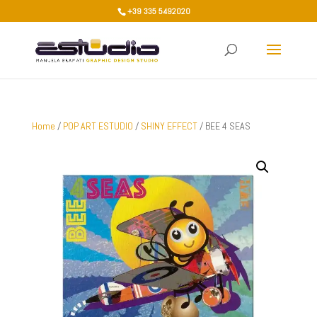
+39 335 5492020
Home
/
POP ART ESTUDIO
/
SHINY EFFECT
/ BEE 4 SEAS